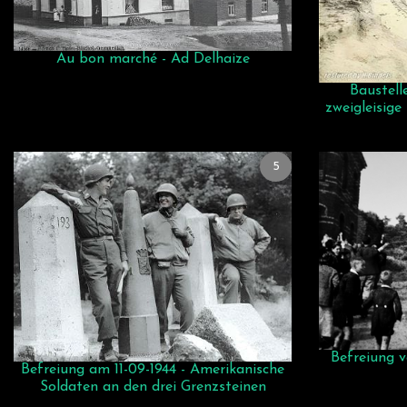
Au bon marché - Ad Delhaize
Baustell
zweigleisig
5
Befreiung 
Befreiung am 11-09-1944 - Amerikanische
Soldaten an den drei Grenzsteinen