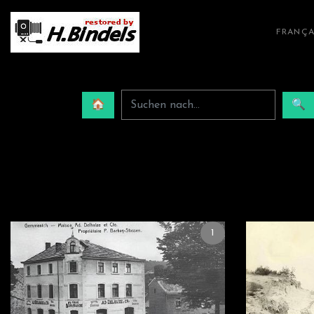
FRANÇA
🏠
🔍
1