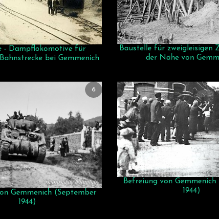
Baustelle für zweigleisigen 
e - Dampflokomotive für
der Nähe von Gemm
e Bahnstrecke bei Gemmenich
6
Befreiung von Gemmenich
1944)
von Gemmenich (September
1944)