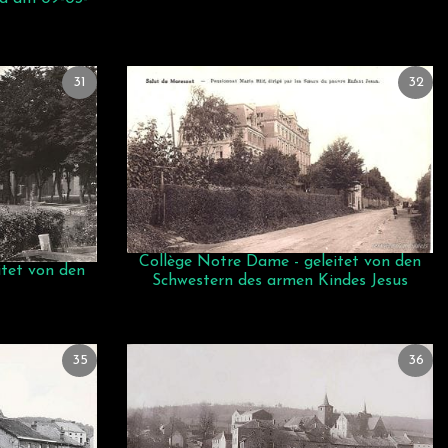
31
32
Collège Notre Dame - geleitet von den
itet von den
Schwestern des armen Kindes Jesus
35
36