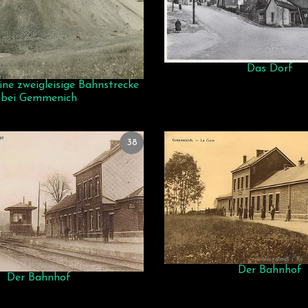
Das Dorf
ne zweigleisige Bahnstrecke
bei Gemmenich
38
Der Bahnhof
Der Bahnhof