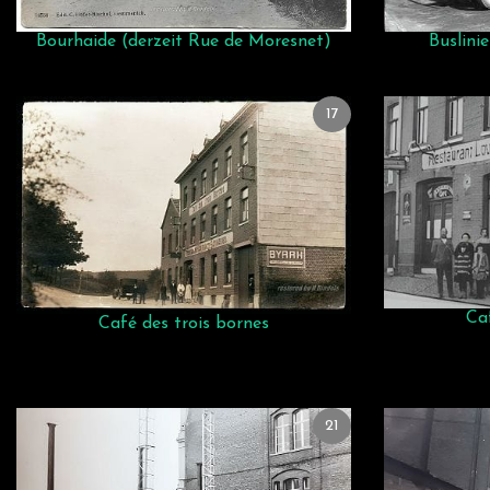
Bourhaide (derzeit Rue de Moresnet)
Buslini
17
Ca
Café des trois bornes
21