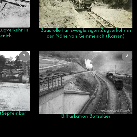
Zugverkehr in
Baustelle für zweigleisigen Zugverkehr in
enich
der Nähe von Gemmenich (Karren)
7
8
 (September
Biffurkation Botzelaer