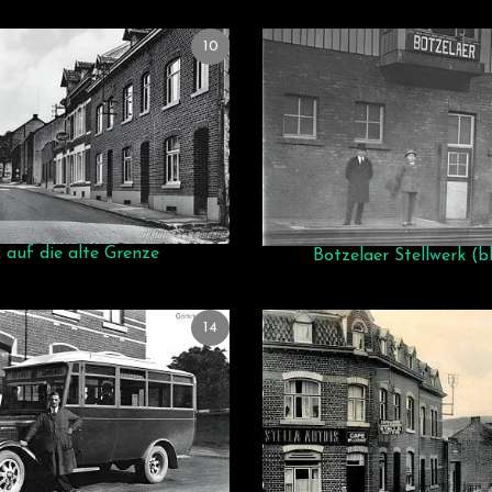
10
k auf die alte Grenze
Botzelaer Stellwerk (b
14