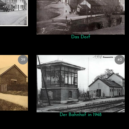
Das Dorf
39
40
Der Bahnhof in 1948