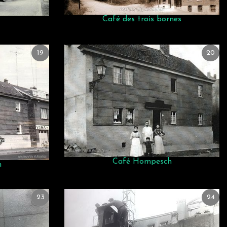
Café des trois bornes
19
20
Café Hompesch
h
23
24