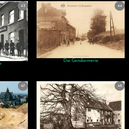
43
44
Die Gendarmerie
e
47
48