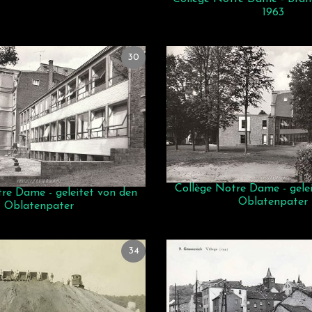
1963
30
Collège Notre Dame - gele
re Dame - geleitet von den
Oblatenpater
Oblatenpater
34