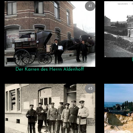
41
Der Karren des Herrn Aldenhoff
45