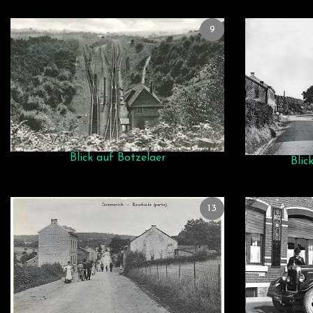
9
Blick auf Botzelaer
Blic
13