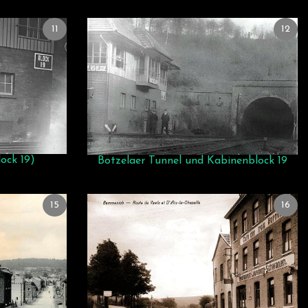
11
12
lock 19)
Botzelaer Tunnel und Kabinenblock 19
15
16