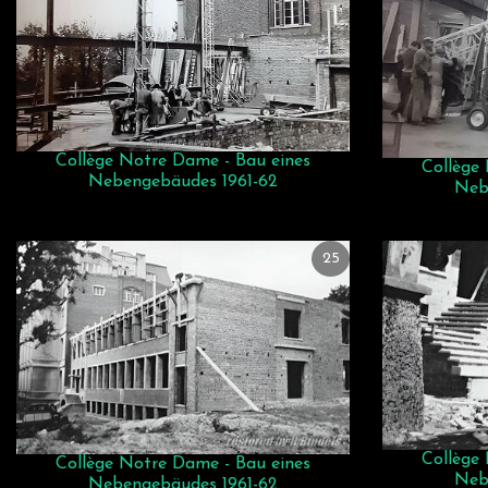
Collège Notre Dame - Bau eines
Collège
Nebengebäudes 1961-62
Neb
25
Collège
Collège Notre Dame - Bau eines
Neb
Nebengebäudes 1961-62