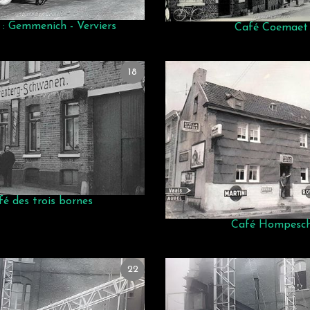
e : Gemmenich - Verviers
Café Coemaet
18
fé des trois bornes
Café Hompesc
22