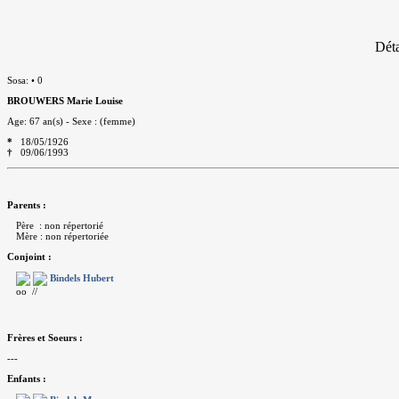
Déta
Sosa: • 0
BROUWERS Marie Louise
Age: 67 an(s) - Sexe : (femme)
*
18/05/1926
†
09/06/1993
Parents :
Père : non répertorié
Mère : non répertoriée
Conjoint :
Bindels Hubert
oo //
Frères et Soeurs :
---
Enfants :