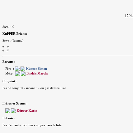
Déta
Sosa: • 0
KüPPER Brigitte
Sexe : (femme)
*
//
†
//
Parents :
Père :
Küpper Simon
Mère :
Bindels Martha
Conjoint :
Pas de conjoint - inconnu - ou pas dans la liste
Frères et Soeurs :
Küpper Karin
Enfants :
Pas d'enfant - inconnu - ou pas dans la liste