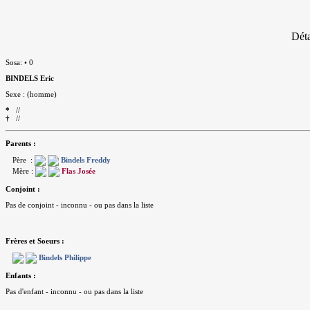
Déta
Sosa: • 0
BINDELS Eric
Sexe : (homme)
*
//
†
//
Parents :
Père :
Bindels Freddy
Mère :
Flas Josée
Conjoint :
Pas de conjoint - inconnu - ou pas dans la liste
Frères et Soeurs :
Bindels Philippe
Enfants :
Pas d'enfant - inconnu - ou pas dans la liste