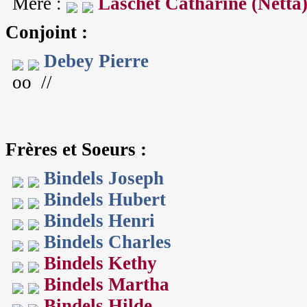
Mère :
Laschet Catharine (Netta
Conjoint :
Debey Pierre
oo //
Frères et Soeurs :
Bindels Joseph
Bindels Hubert
Bindels Henri
Bindels Charles
Bindels Kethy
Bindels Martha
Bindels Hilde