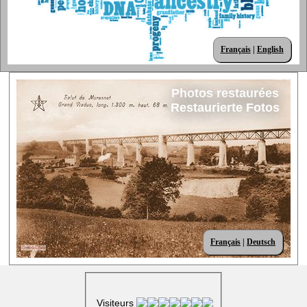
Français
|
English
Photos restaurées
Restaurierte Fotos
Français
|
Deutsch
Visiteurs