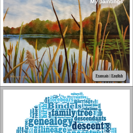
My paintings
Français
|
English