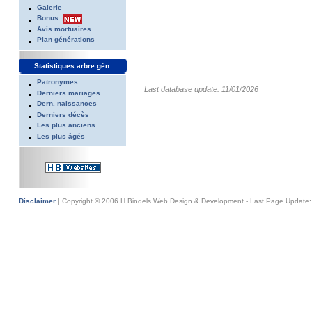
Galerie
Bonus
Avis mortuaires
Plan générations
Statistiques arbre gén.
Patronymes
Last database update: 11/01/2026
Derniers mariages
Dern. naissances
Derniers décès
Les plus anciens
Les plus âgés
Disclaimer
| Copyright © 2006 H.Bindels Web Design & Development - Last Page Update