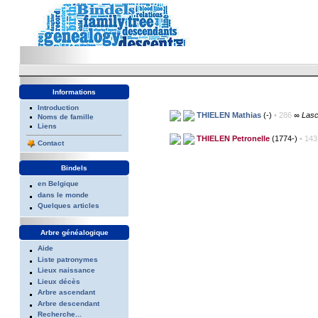
Informations
Introduction
THIELEN Mathias
(-)
• 286
∞ Lasc
Noms de famille
Liens
THIELEN Petronelle
(1774-)
• 14
Contact
Bindels
en Belgique
dans le monde
Quelques articles
Arbre généalogique
Aide
Liste patronymes
Lieux naissance
Lieux décès
Arbre ascendant
Arbre descendant
Recherche...