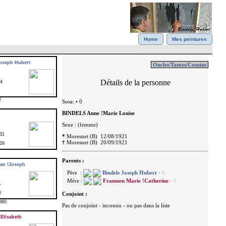
Home
Mes peintures
oseph Hubert
14
2
31
29
an !Joseph
1
6
860
Elisabeth