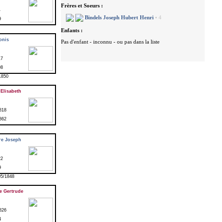
4
9
onis
17
98
1850
Elisabeth
818
862
re Joseph
22
9
05/1848
 Gertrude
826
4