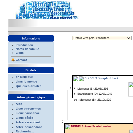
Informations
Introduction
Noms de famille
Liens
Contact
Bindels
en Belgique
BINDELS Joseph Hubert
dans le monde
Quelques articles
8
*
Moresnet (B) 25/03/1892
†
Brandenberg (D) 12/07/1942
Arbre généalogique
oo : Moresnet (B) 23/10/1920
Aide
Liste patronymes
Lieux naissance
Lieux décès
0
Arbre ascendant
BINDELS Anne !Marie Louise
Arbre descendant
Recherche...