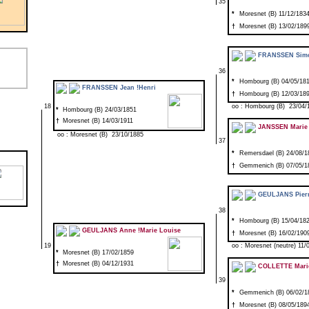
35
*
Moresnet (B) 11/12/183
†
Moresnet (B) 13/02/189
FRANSSEN Sim
36
*
Hombourg (B) 04/05/18
FRANSSEN Jean !Henri
†
Hombourg (B) 12/03/18
18
oo : Hombourg (B) 23/04/
*
Hombourg (B) 24/03/1851
†
Moresnet (B) 14/03/1911
JANSSEN Marie 
oo : Moresnet (B) 23/10/1885
37
*
Remersdael (B) 24/08/1
†
Gemmenich (B) 07/05/1
GEULJANS Pier
38
*
Hombourg (B) 15/04/18
GEULJANS Anne !Marie Louise
†
Moresnet (B) 16/02/190
19
oo : Moresnet (neutre) 11/
*
Moresnet (B) 17/02/1859
†
Moresnet (B) 04/12/1931
COLLETTE Marie
39
*
Gemmenich (B) 06/02/1
†
Moresnet (B) 08/05/189