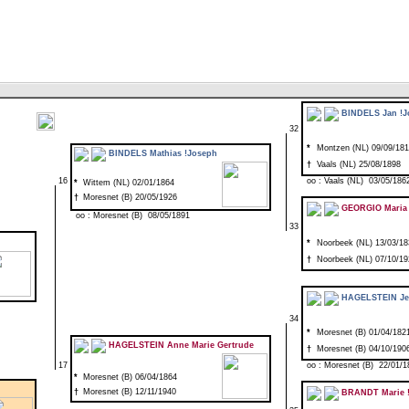
BINDELS Jan !J
32
*
Montzen (NL) 09/09/18
BINDELS Mathias !Joseph
†
Vaals (NL) 25/08/1898
16
oo : Vaals (NL) 03/05/186
*
Wittem (NL) 02/01/1864
†
Moresnet (B) 20/05/1926
GEORGIO Maria
oo : Moresnet (B) 08/05/1891
33
*
Noorbeek (NL) 13/03/18
†
Noorbeek (NL) 07/10/19
HAGELSTEIN Je
34
*
Moresnet (B) 01/04/182
HAGELSTEIN Anne Marie Gertrude
†
Moresnet (B) 04/10/190
17
oo : Moresnet (B) 22/01/1
*
Moresnet (B) 06/04/1864
†
Moresnet (B) 12/11/1940
BRANDT Marie !