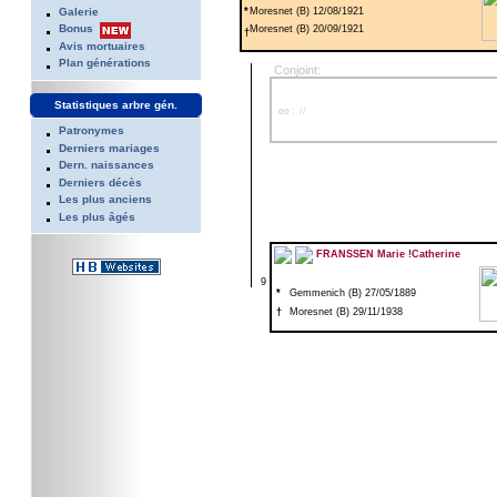
Galerie
*
Moresnet (B) 12/08/1921
Bonus
Moresnet (B) 20/09/1921
†
Avis mortuaires
Plan générations
Conjoint:
Statistiques arbre gén.
oo : //
Patronymes
Derniers mariages
Dern. naissances
Derniers décès
Les plus anciens
Les plus âgés
FRANSSEN Marie !Catherine
9
*
Gemmenich (B) 27/05/1889
†
Moresnet (B) 29/11/1938