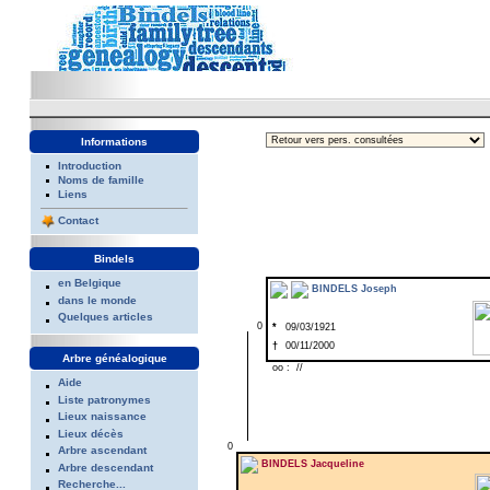
Informations
Introduction
Noms de famille
Liens
Contact
Bindels
en Belgique
BINDELS Joseph
dans le monde
Quelques articles
0
*
09/03/1921
†
00/11/2000
Arbre généalogique
oo : //
Aide
Liste patronymes
Lieux naissance
Lieux décès
0
Arbre ascendant
BINDELS Jacqueline
Arbre descendant
Recherche...