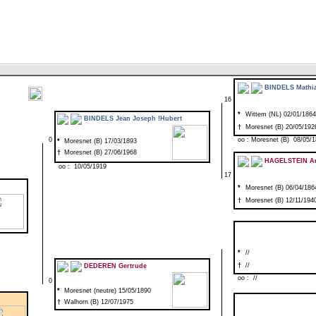
BINDELS Mathia
16
*
Wittem (NL) 02/01/1864
BINDELS Jean Joseph !Hubert
†
Moresnet (B) 20/05/192
0
oo : Moresnet (B) 08/05/1
*
Moresnet (B) 17/03/1893
†
Moresnet (B) 27/06/1968
HAGELSTEIN An
oo : 10/05/1919
17
*
Moresnet (B) 06/04/186
†
Moresnet (B) 12/11/194
*
//
†
//
DEDEREN Gertrude
oo : //
0
*
Moresnet (neutre) 15/05/1890
†
Walhorn (B) 12/07/1975