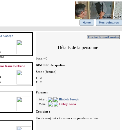
Home
Mes peintures
s !Joseph
6
891
ne Marie Gertrude
4
0