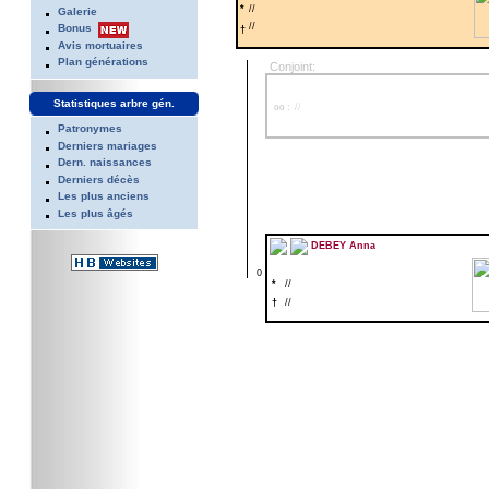
*
//
Galerie
//
Bonus
†
Avis mortuaires
Plan générations
Conjoint:
Statistiques arbre gén.
oo : //
Patronymes
Derniers mariages
Dern. naissances
Derniers décès
Les plus anciens
Les plus âgés
DEBEY Anna
0
*
//
†
//