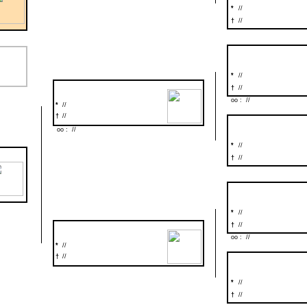
*
//
†
//
*
//
†
//
oo : //
*
//
†
//
oo : //
*
//
†
//
*
//
†
//
oo : //
*
//
†
//
*
//
†
//