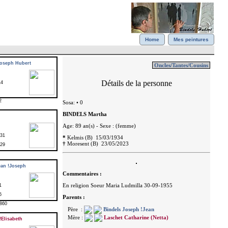
Home
Mes peintures
oseph Hubert
14
2
831
929
an !Joseph
1
6
860
Elisabeth