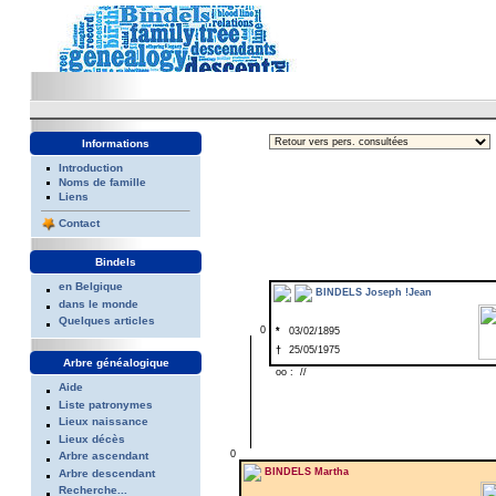
Informations
Introduction
Noms de famille
Liens
Contact
Bindels
en Belgique
BINDELS Joseph !Jean
dans le monde
Quelques articles
0
*
03/02/1895
†
25/05/1975
Arbre généalogique
oo : //
Aide
Liste patronymes
Lieux naissance
Lieux décès
0
Arbre ascendant
BINDELS Martha
Arbre descendant
Recherche...