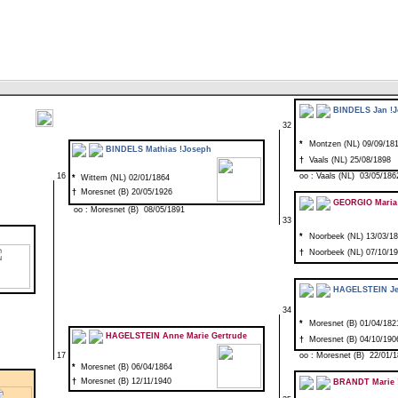
BINDELS Jan !J
32
*
Montzen (NL) 09/09/18
BINDELS Mathias !Joseph
†
Vaals (NL) 25/08/1898
16
oo : Vaals (NL) 03/05/186
*
Wittem (NL) 02/01/1864
†
Moresnet (B) 20/05/1926
GEORGIO Maria
oo : Moresnet (B) 08/05/1891
33
*
Noorbeek (NL) 13/03/1
†
Noorbeek (NL) 07/10/1
HAGELSTEIN Je
34
*
Moresnet (B) 01/04/182
HAGELSTEIN Anne Marie Gertrude
†
Moresnet (B) 04/10/190
17
oo : Moresnet (B) 22/01/1
*
Moresnet (B) 06/04/1864
†
Moresnet (B) 12/11/1940
BRANDT Marie !