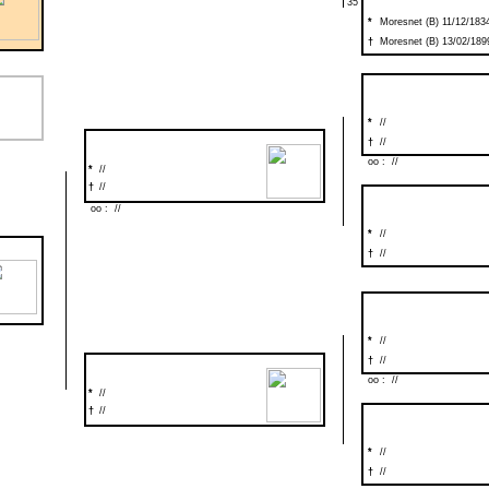
35
*
Moresnet (B) 11/12/183
†
Moresnet (B) 13/02/189
*
//
†
//
oo : //
*
//
†
//
oo : //
*
//
†
//
*
//
†
//
oo : //
*
//
†
//
*
//
†
//