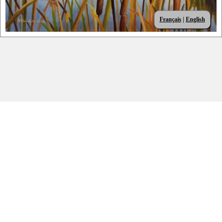
Français
|
English